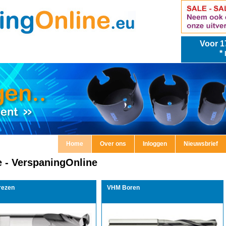
Voor
1
*
Home
Over ons
Inloggen
Nieuwsbrief
 - VerspaningOnline
rezen
VHM Boren