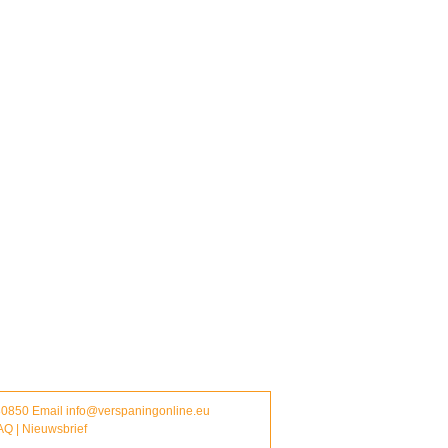
380850 Email
info@verspaningonline.eu
AQ
|
Nieuwsbrief