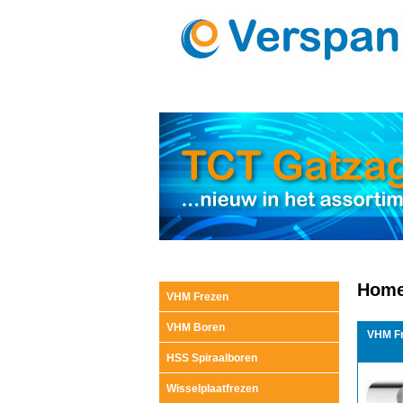
Home
VHM Frezen
VHM Boren
VHM F
HSS Spiraalboren
Wisselplaatfrezen