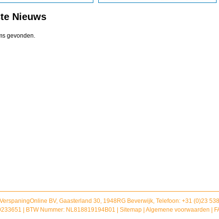
ste Nieuws
ms gevonden.
 VerspaningOnline BV, Gaasterland 30, 1948RG Beverwijk, Telefoon: +31 (0)23 5
233651 | BTW Nummer: NL818819194B01 |
Sitemap
|
Algemene voorwaarden
|
F