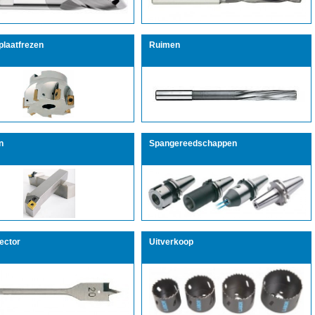
plaatfrezen
Ruimen
n
Spangereedschappen
ector
Uitverkoop