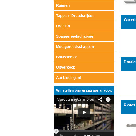
Ruimen
Tappen / Draadsnijden
Wissel
Draaien
Spangereedschappen
Meetgereedschappen
Bouwsector
Draaie
Uitverkoop
Aanbiedingen!
Wij stellen ons graag aan u voor:
Bouws