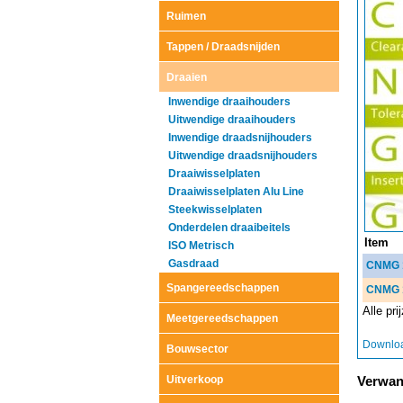
Ruimen
Tappen / Draadsnijden
Draaien
Inwendige draaihouders
Uitwendige draaihouders
Inwendige draadsnijhouders
Uitwendige draadsnijhouders
Draaiwisselplaten
Draaiwisselplaten Alu Line
Steekwisselplaten
Onderdelen draaibeitels
Item
ISO Metrisch
Gasdraad
CNMG 
Spangereedschappen
CNMG 
Alle pr
Meetgereedschappen
Downloa
Bouwsector
Uitverkoop
Verwant