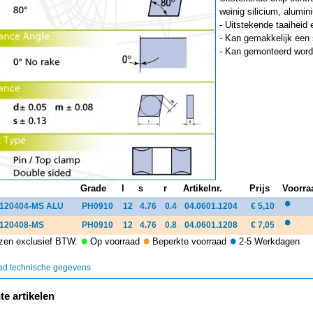
weinig silicium, alumin
- Uitstekende taaiheid 
- Kan gemakkelijk een 
- Kan gemonteerd word
Grade
l
s
r
Artikelnr.
Prijs
Voorra
120404-MS ALU
PH0910
12
4.76
0.4
04.0601.1204
€ 5,10
120408-MS
PH0910
12
4.76
0.8
04.0601.1208
€ 7,05
ijzen exclusief BTW.
Op voorraad
Beperkte voorraad
2-5 Werkdagen
d technische gegevens
e artikelen