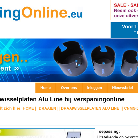
Voor
1
*
Home
Over ons
Inloggen
Nieuwsbrief
wisselplaten Alu Line bij verspaningonline
t zich hier:
||
||
||
HOME
DRAAIEN
DRAAIWISSELPLATEN ALU LINE
CNMG D
Toepassing:
Uitstekende chip-contro