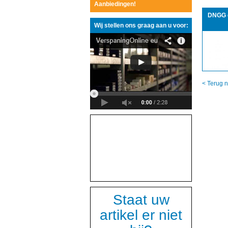
Aanbiedingen!
DNGG d
Wij stellen ons graag aan u voor:
< Terug n
Staat uw
artikel er niet