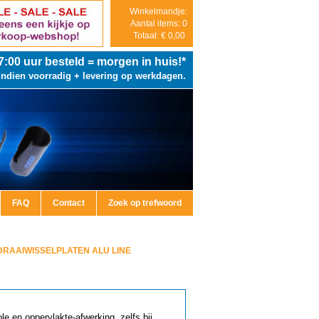
Winkelmandje:
Aantal items: 0
Totaal: € 0,00
7:00
uur besteld = morgen in huis!*
Indien voorradig + levering op werkdagen.
FAQ
Contact
Zoek op trefwoord
RAAIWISSELPLATEN ALU LINE
le en oppervlakte-afwerking, zelfs bij