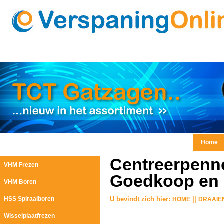
Home
Centreerpenne
VHM Frezen
Goedkoop en d
VHM Boren
HSS Spiraalboren
U bevindt zich hier:
||
HOME
DRAAIE
Wisselplaatfrezen