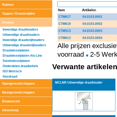
Ruimen
Item
Artikelnr.
Tappen / Draadsnijden
CTM617
04.0103.0001
Draaien
CTM619
04.0103.0002
Inwendige draaihouders
CTM513
04.0103.0003
Uitwendige draaihouders
CTM613
04.0103.0004
Inwendige draadsnijhouders
Alle prijzen exclus
Uitwendige draadsnijhouders
Draaiwisselplaten
voorraad
2-5 Wer
Draaiwisselplaten Alu Line
Steekwisselplaten
Verwante artikele
Onderdelen draaibeitels
ISO Metrisch
Gasdraad
MCLNR Uitwendige draaihouder
Spangereedschappen
Meetgereedschappen
Bouwsector
Uitverkoop