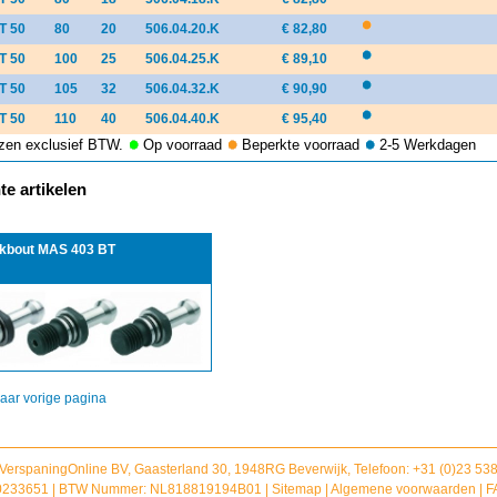
T 50
80
20
506.04.20.K
€ 82,80
T 50
100
25
506.04.25.K
€ 89,10
T 50
105
32
506.04.32.K
€ 90,90
T 50
110
40
506.04.40.K
€ 95,40
ijzen exclusief BTW.
Op voorraad
Beperkte voorraad
2-5 Werkdagen
e artikelen
kbout MAS 403 BT
aar vorige pagina
 VerspaningOnline BV, Gaasterland 30, 1948RG Beverwijk, Telefoon: +31 (0)23 5
233651 | BTW Nummer: NL818819194B01 |
Sitemap
|
Algemene voorwaarden
|
F