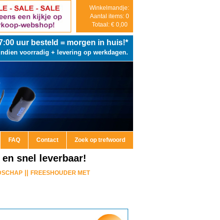
Winkelmandje:
Aantal items: 0
Totaal: € 0,00
7:00
uur besteld = morgen in huis!*
Indien voorradig + levering op werkdagen.
FAQ
Contact
Zoek op trefwoord
n snel leverbaar!
||
DSCHAP
FREESHOUDER MET