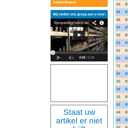
Aanbiedingen!
44
B
48
B
Wij stellen ons graag aan u voor:
48
B
50
B
50
B
52
B
52
B
65
B
72
B
80
B
25
B
28
B
35
B
42
B
Staat uw
44
B
artikel er niet
48
B
50
B