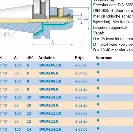
Freeshouders DIN 6359
DIN 1835-B. Voor het
met cilindrische scha
B(weldon). Met koelkan
bewerken oppervlak.
Vanaf:
D = 25 twee klemschr
D = 6-14 twee koelvloe
D = 16 40 met vier kan
K
A
dH4
Artikelnr.
Prijs
Voorraad
T 40
100
6
406.04.06.1.K
€ 65,70
T 40
50
6
406.04.06.K
€ 54,00
T 40
100
8
406.04.08.1.K
€ 63,00
T 40
50
8
406.04.08.K
€ 52,20
T 40
100
10
406.04.10.1.K
€ 63,00
T 40
63
10
406.04.10.K
€ 52,20
T 40
100
12
406.04.12.1.K
€ 63,00
T 40
63
12
406.04.12.K
€ 52,20
T 40
100
14
406.04.14.1.K
€ 63,00