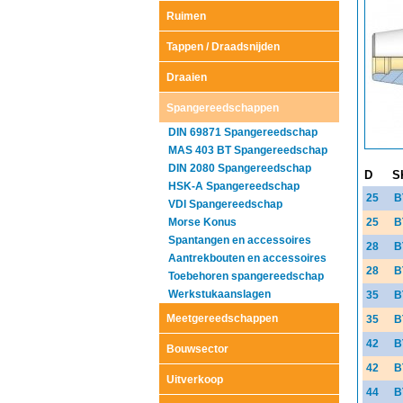
Ruimen
Tappen / Draadsnijden
Draaien
Spangereedschappen
DIN 69871 Spangereedschap
MAS 403 BT Spangereedschap
DIN 2080 Spangereedschap
D
S
HSK-A Spangereedschap
25
B
VDI Spangereedschap
Morse Konus
25
B
Spantangen en accessoires
28
B
Aantrekbouten en accessoires
28
B
Toebehoren spangereedschap
Werkstukaanslagen
35
B
Meetgereedschappen
35
B
42
B
Bouwsector
42
B
Uitverkoop
44
B