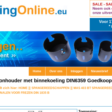
Voor
1
*
Home
Over ons
Inloggen
Nieuwsbrief
onhouder met binnekoeling DIN6359 Goedkoop e
t zich hier:
||
||
HOME
SPANGEREEDSCHAPPEN
MAS 403 BT SPANGEREE
NALEN VOOR FREZEN DIN 1835 B
Toepassing: