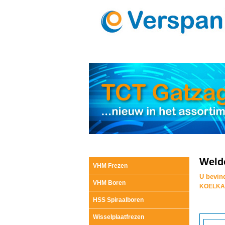
Weld
VHM Frezen
U bevind
VHM Boren
KOELKA
HSS Spiraalboren
Wisselplaatfrezen