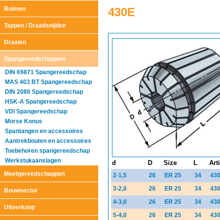
Ruimen
430E
Tappen / Draadsnijden
Draaien
Spangereedschappen
DIN 69871 Spangereedschap
MAS 403 BT Spangereedschap
DIN 2080 Spangereedschap
HSK-A Spangereedschap
VDI Spangereedschap
Morse Konus
Spantangen en accessoires
Aantrekbouten en accessoires
Toebehoren spangereedschap
Werkstukaanslagen
d
D
Size
L
Art
Meetgereedschappen
2-1,5
26
ER 25
34
43
3-2,0
26
ER 25
34
43
Bouwsector
4-3,0
26
ER 25
34
43
Uitverkoop
5-4,0
26
ER 25
34
43