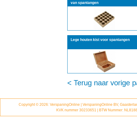
van spantangen
Lege houten kist voor spantangen
< Terug naar vorige p
Copyright © 2026: VerspaningOnline | VerspaningOnline BV, Gaasterl
KVK nummer 30233651 | BTW Nummer: NL818