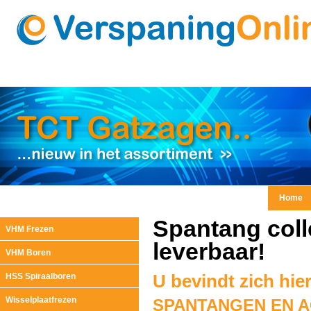
Home
Spantang coll
VHM Frezen
leverbaar!
VHM Boren
HSS Spiraalboren
U bevindt zich hie
Wisselplaatfrezen
SPANTANGEN EN 