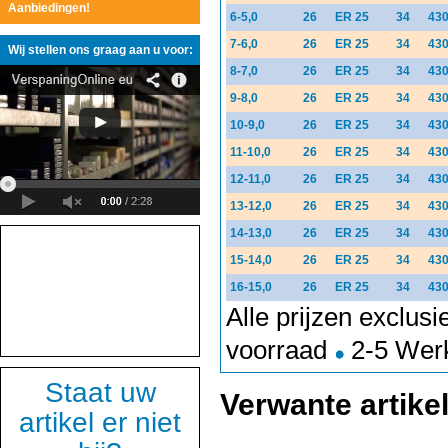
Aanbiedingen!
6-5,0
26
ER 25
34
43
7-6,0
26
ER 25
34
43
Wij stellen ons graag aan u voor:
8-7,0
26
ER 25
34
43
9-8,0
26
ER 25
34
43
10-9,0
26
ER 25
34
43
11-10,0
26
ER 25
34
430
12-11,0
26
ER 25
34
43
13-12,0
26
ER 25
34
43
14-13,0
26
ER 25
34
43
15-14,0
26
ER 25
34
43
16-15,0
26
ER 25
34
43
Alle prijzen exclus
voorraad
2-5 Wer
Staat uw
Verwante artike
artikel er niet