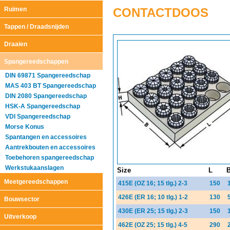
Ruimen
CONTACTDOOS
Tappen / Draadsnijden
Draaien
Spangereedschappen
DIN 69871 Spangereedschap
MAS 403 BT Spangereedschap
DIN 2080 Spangereedschap
HSK-A Spangereedschap
VDI Spangereedschap
Morse Konus
Spantangen en accessoires
Aantrekbouten en accessoires
Toebehoren spangereedschap
Werkstukaanslagen
Size
L
Meetgereedschappen
415E (OZ 16; 15 tlg.) 2-3
150
426E (ER 16; 10 tlg.) 1-2
130
Bouwsector
430E (ER 25; 15 tlg.) 2-3
150
Uitverkoop
462E (OZ 25; 15 tlg.) 4-5
290