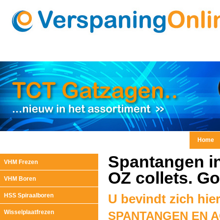
Home
Spantangen in
VHM Frezen
OZ collets. G
VHM Boren
HSS Spiraalboren
U bevindt zich hie
Wisselplaatfrezen
SPANTANGEN EN 