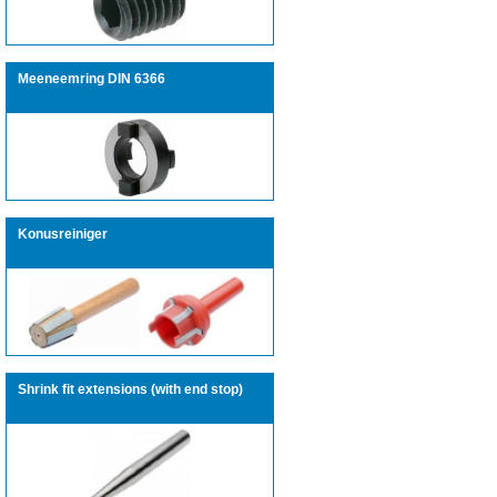
Meeneemring DIN 6366
Konusreiniger
Shrink fit extensions (with end stop)