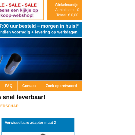
Winkelmandje:
Aantal items: 0
Totaal: € 0,00
7:00
uur besteld = morgen in huis!*
Indien voorradig + levering op werkdagen.
FAQ
Contact
Zoek op trefwoord
snel leverbaar!
EEDSCHAP
Verwisselbare adapter maat 2