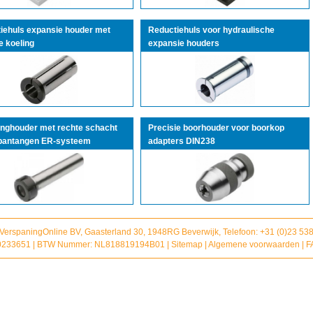
iehuls expansie houder met
Reductiehuls voor hydraulische
e koeling
expansie houders
nghouder met rechte schacht
Precisie boorhouder voor boorkop
pantangen ER-systeem
adapters DIN238
 VerspaningOnline BV, Gaasterland 30, 1948RG Beverwijk, Telefoon: +31 (0)23 5
233651 | BTW Nummer: NL818819194B01 |
Sitemap
|
Algemene voorwaarden
|
F