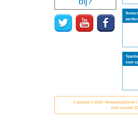
bij?
Reduct
perifer
Spanta
voor s
Copyright © 2026: VerspaningOnline |
KVK nummer 30