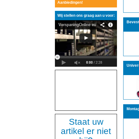
Aanbiedingen!
Wij stellen ons graag aan u voor:
Bevest
Univer
Montag
Staat uw
artikel er niet