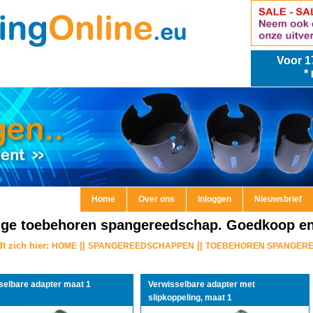
Voor
1
*
Home
Over ons
Inloggen
Nieuwsbrief
ige toebehoren spangereedschap. Goedkoop en 
t zich hier:
||
||
HOME
SPANGEREEDSCHAPPEN
TOEBEHOREN SPANGER
selbare adapter maat 1
Verwisselbare adapter met
slipkoppeling, maat 1