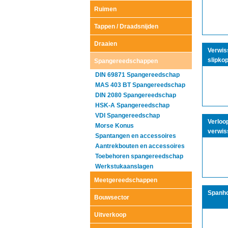
Ruimen
Tappen / Draadsnijden
Draaien
Verwis
slipkop
Spangereedschappen
DIN 69871 Spangereedschap
MAS 403 BT Spangereedschap
DIN 2080 Spangereedschap
HSK-A Spangereedschap
VDI Spangereedschap
Verloo
Morse Konus
verwis
Spantangen en accessoires
Aantrekbouten en accessoires
Toebehoren spangereedschap
Werkstukaanslagen
Meetgereedschappen
Spanho
Bouwsector
Uitverkoop