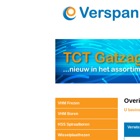
Over
VHM Frezen
U bevind
VHM Boren
HSS Spiraalboren
Verwis
Wisselplaatfrezen