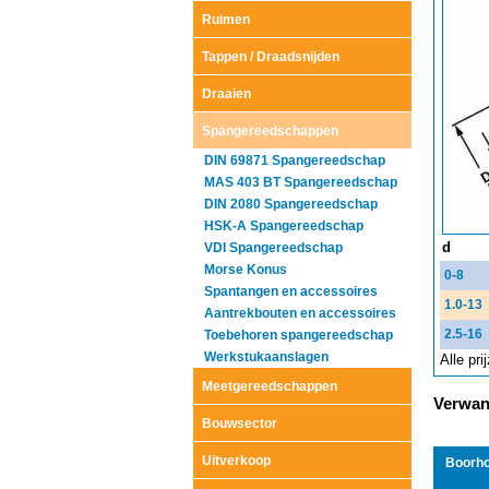
Ruimen
Tappen / Draadsnijden
Draaien
Spangereedschappen
DIN 69871 Spangereedschap
MAS 403 BT Spangereedschap
DIN 2080 Spangereedschap
HSK-A Spangereedschap
d
VDI Spangereedschap
Morse Konus
0-8
Spantangen en accessoires
1.0-13
Aantrekbouten en accessoires
2.5-16
Toebehoren spangereedschap
Werkstukaanslagen
Alle pr
Meetgereedschappen
Verwant
Bouwsector
Uitverkoop
Boorho