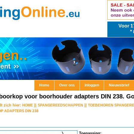
Voor
1
*
Home
Over ons
Inloggen
Nieuwsbrief
boorkop voor boorhouder adapters DIN 238. Go
t zich hier:
||
||
HOME
SPANGEREEDSCHAPPEN
TOEBEHOREN SPANGER
P ADAPTERS DIN 238
Toepassing: