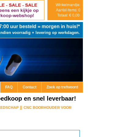
Winkelmandje:
Aantal items: 0
Totaal: € 0,00
7:00
uur besteld = morgen in huis!*
Indien voorradig + levering op werkdagen.
FAQ
Contact
Zoek op trefwoord
edkoop en snel leverbaar!
||
EEDSCHAP
CNC BOORHOUDER VOOR