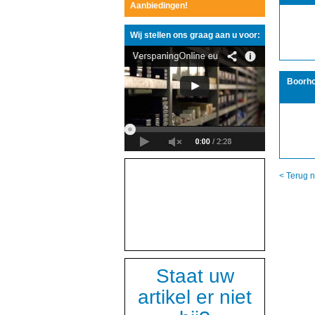
Aanbiedingen!
Wij stellen ons graag aan u voor:
Boorho
< Terug n
Staat uw
artikel er niet