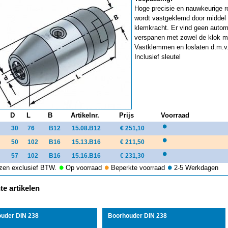
Hoge precisie en nauwkeurige 
wordt vastgeklemd door middel
klemkracht. Er vind geen automa
verspanen met zowel de klok me
Vastklemmen en loslaten d.m.v.
Inclusief sleutel
D
L
B
Artikelnr.
Prijs
Voorraad
30
76
B12
15.08.B12
€ 251,10
50
102
B16
15.13.B16
€ 211,50
57
102
B16
15.16.B16
€ 231,30
ijzen exclusief BTW.
Op voorraad
Beperkte voorraad
2-5 Werkdagen
e artikelen
uder DIN 238
Boorhouder DIN 238