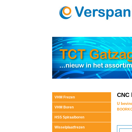
CNC 
VHM Frezen
U bevind
VHM Boren
BOORKO
HSS Spiraalboren
Wisselplaatfrezen