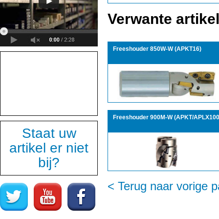
Verwante artike
Freeshouder 850W-W (APKT16)
Freeshouder 900M-W (APKT/APLX100
Staat uw
artikel er niet
bij?
< Terug naar vorige p