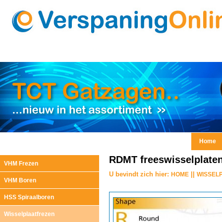
Home
RDMT freeswisselplaten
VHM Frezen
U bevindt zich hier:
||
HOME
WISSEL
VHM Boren
HSS Spiraalboren
Wisselplaatfrezen