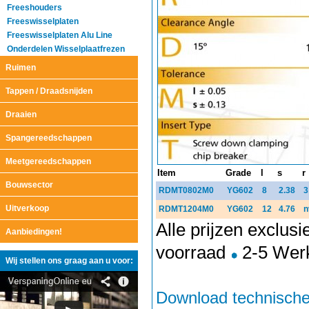
Freeshouders
Freeswisselplaten
Freeswisselplaten Alu Line
Onderdelen Wisselplaatfrezen
Ruimen
Tappen / Draadsnijden
Draaien
Spangereedschappen
Meetgereedschappen
Item
Grade
l
s
r
Bouwsector
RDMT0802M0
YG602
8
2.38
3
Uitverkoop
RDMT1204M0
YG602
12
4.76
n
Alle prijzen exclus
Aanbiedingen!
voorraad
2-5 Wer
Wij stellen ons graag aan u voor:
Download technisch